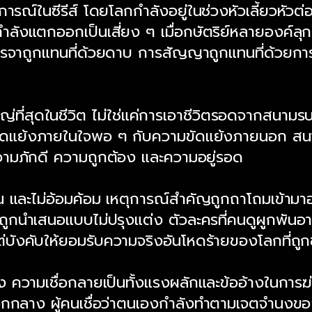
ณ์ในซีรีส์ โดยโลกกำลังอยู่ในช่วงหัวเลี้ยวหัวต่อ
ังแตกออกเป็นเสี่ยง ๆ เมื่อกษัตริย์หลายองค์ลุกขึ้
การเจรจาถูกแทนที่ด้วยดาบ การสัญญาถูกแทนที่ด้วย
ี่สุดในชีวิต ไม่ใช่แค่การเอาชีวิตรอดจากสนามรบ แ
ัดแย้งภายในใจพอ ๆ กับความขัดแย้งภายนอก สนามร
งความภักดี ความถูกต้อง และความอยู่รอด
และไม่อ้อมค้อม เหตุการณ์สำคัญถูกถาโถมเข้ามาอย่า
ูกนำเสนอแบบไม่ปรุงแต่ง ตัวละครที่คนดูผูกพันอา
บังคับให้ยอมรับความจริงอันโหดร้ายของโลกที่ถูก
ัง ความเชื่อกลายเป็นทั้งแรงผลักและข้ออ้างในก
นออกกลาง ผู้คนเชื่อว่าตนเองกำลังทำตามเจตจำนงข